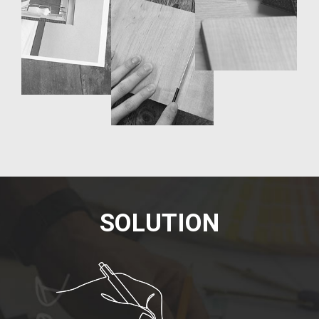
S
O
L
U
T
I
O
N