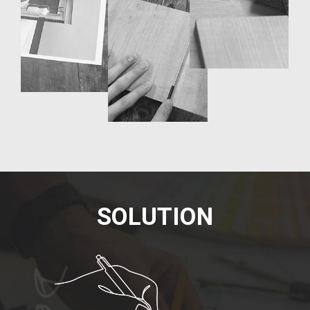
S
O
L
U
T
I
O
N