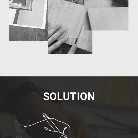
S
O
L
U
T
I
O
N